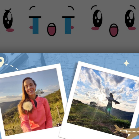
portante saber a sua origem: A palavra emoção
re, onde o e- (variante de ex-) significa "fora"
o".Pedro Calabrez, especialista da Neurociência,
ogramas de ação, coordenados pelo cérebro, que
 O POST COMPLETO »