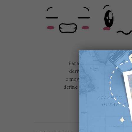
Para falar de emoções é im
deriva do termo latino emove
e movere significa "moviment
define que as emoções são pr
VEJA