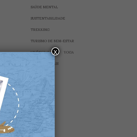
SAÚDE MENTAL
SUSTENTABILIDADE
TREKKING
TURISMO DE BEM-ESTAR
x
VIVÊNCIAS
YOGA
ÁGUAS TERMAIS