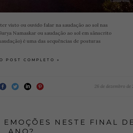
er visto ou ouvido falar na saudação ao sol nas
o Surya Namaskar ou saudação ao sol em sânscrito
 saudação) é uma das sequências de posturas
 O POST COMPLETO »
26 de dezembro de
 EMOÇÕES NESTE FINAL D
ANO?