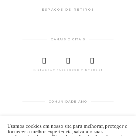
ESPAÇOS DE RETIROS
CANAIS DIGITAIS
INSTAGRAM
FACEBOOOK
PINTEREST
COMUNIDADE AMO
PARA HOSPEDAGENS
Usamos cookies em nosso site para melhorar, proteger e
fornecer a melhor experiencia, salvando suas
CADASTRO DE LOCAIS
© 2026 Amo estar bem . Desenvolvido por