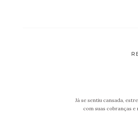
R
Já se sentiu cansada, est
com suas cobranças e r