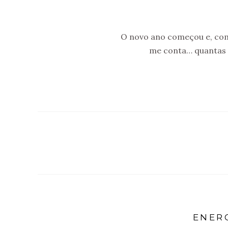
O novo ano começou e, com 
me conta… quantas 
ENERG