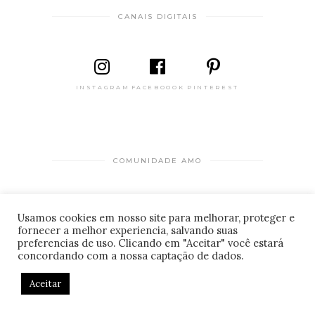
CANAIS DIGITAIS
INSTAGRAM
FACEBOOOK
PINTEREST
COMUNIDADE AMO
PARA HOSPEDAGENS
Usamos cookies em nosso site para melhorar, proteger e
fornecer a melhor experiencia, salvando suas
CADASTRO DE LOCAIS
© 2026 Amo estar bem . Desenvolvido por
preferencias de uso. Clicando em "Aceitar" você estará
informaTI
.
concordando com a nossa captação de dados.
Aceitar
CONTATO