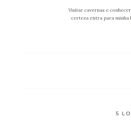
Visitar cavernas e conhece
certeza entra para minha li
5 L