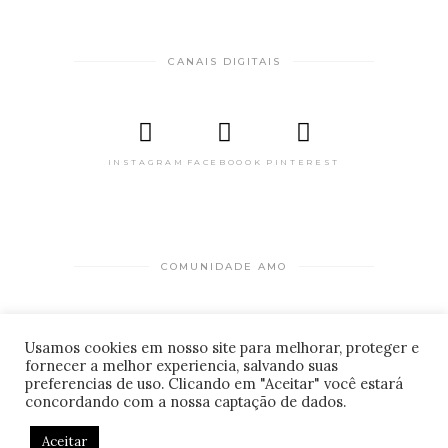
CANAIS DIGITAIS
INSTAGRAM
FACEBOOOK
PINTEREST
COMUNIDADE AMO
PARA HOSPEDAGENS
Usamos cookies em nosso site para melhorar, proteger e
fornecer a melhor experiencia, salvando suas
CADASTRO DE LOCAIS
© 2026 Amo estar bem . Desenvolvido por
preferencias de uso. Clicando em "Aceitar" você estará
informaTI
.
concordando com a nossa captação de dados.
Aceitar
CONTATO