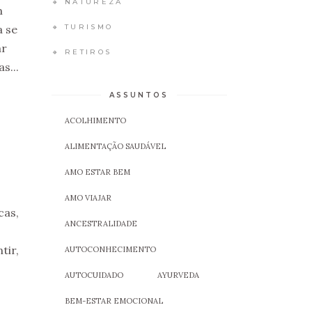
🔸 NATUREZA
m
 se
🔸 TURISMO
ar
🔸 RETIROS
s...
ASSUNTOS
ACOLHIMENTO
ALIMENTAÇÃO SAUDÁVEL
AMO ESTAR BEM
AMO VIAJAR
cas,
ANCESTRALIDADE
tir,
AUTOCONHECIMENTO
AUTOCUIDADO
AYURVEDA
BEM-ESTAR EMOCIONAL