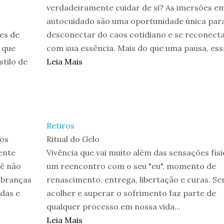
verdadeiramente cuidar de si? As imersões e
autocuidado são uma oportunidade única para
es de
desconectar do caos cotidiano e se reconect
 que
com sua essência. Mais do que uma pausa, essa
tilo de
Leia Mais
Retiros
ios
Ritual do Gelo
ente
Vivência que vai muito além das sensações físi
cê não
um reencontro com o seu "eu", momento de
obranças
renascimento, entrega, libertação e curas. Sen
adas e
acolher e superar o sofrimento faz parte de
qualquer processo em nossa vida...
Leia Mais