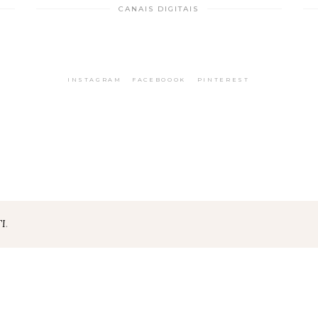
CANAIS DIGITAIS
INSTAGRAM
FACEBOOOK
PINTEREST
TI
.