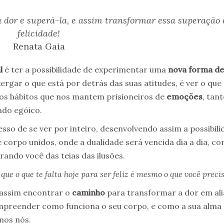
 a dor e superá-la, e assim transformar essa superação
felicidade!
Renata Gaia
l
é ter a possibilidade de experimentar uma
nova forma d
xergar o que está por detrás das suas atitudes, é ver o que
 os hábitos que nos mantem prisioneiros de
emoções
, tan
tado egóico.
sso de se ver por inteiro, desenvolvendo assim a possibili
e corpo unidos, onde a dualidade será vencida dia a dia, c
rando você das teias das ilusões.
que o que te falta hoje para ser feliz é mesmo o que você preci
 assim encontrar o
caminho
para transformar a dor em ali
mpreender como funciona o seu corpo, e como a sua alma 
mos nós.