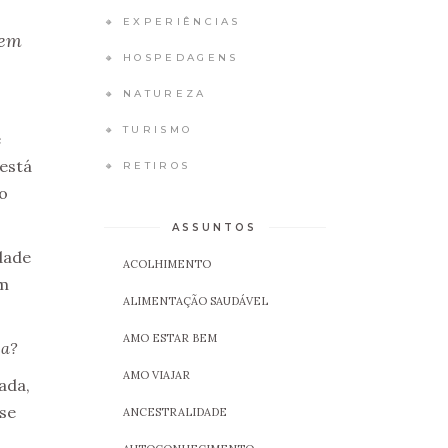
🔸 EXPERIÊNCIAS
 em
🔸 HOSPEDAGENS
🔸 NATUREZA
🔸 TURISMO
e
 está
🔸 RETIROS
to
ASSUNTOS
dade
ACOLHIMENTO
om
ALIMENTAÇÃO SAUDÁVEL
AMO ESTAR BEM
sa?
AMO VIAJAR
ada,
se
ANCESTRALIDADE