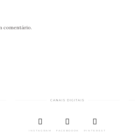
O
m comentário.
CANAIS DIGITAIS
INSTAGRAM
FACEBOOOK
PINTEREST