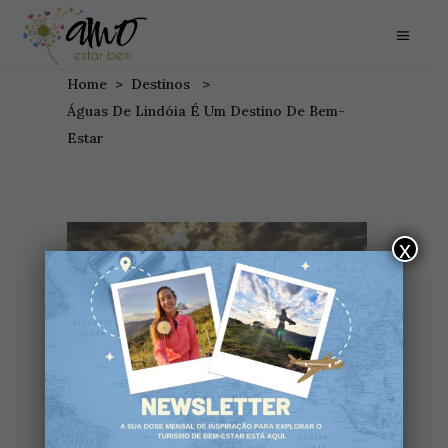
Home
>
Destinos
>
Águas De Lindóia É Um Destino De Bem-
Estar
x