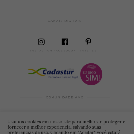
CANAIS DIGITAIS
INSTAGRAM
FACEBOOOK
PINTEREST
COMUNIDADE AMO
PARA HOSPEDAGENS
Usamos cookies em nosso site para melhorar, proteger e
fornecer a melhor experiencia, salvando suas
CADASTRO DE LOCAIS
© 2026 Amo estar bem . Desenvolvido por
preferencias de uso. Clicando em "Aceitar" você estará