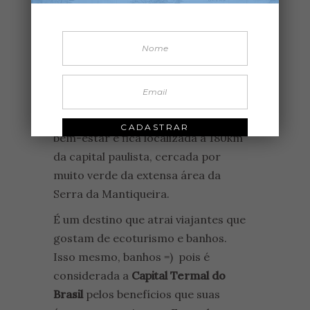
ÁGUAS DE LINDÓIA É UM
DESTINO DE BEM-ESTAR
,
DESTINOS
TURISMO DE BEM-ESTAR
Águas de Lindóia
é um destino de
bem-estar e fica localizada a 180km
da capital paulista, cercada por
muito verde da extensa área da
Serra da Mantiqueira.
É um destino que atrai viajantes que
gostam de ecoturismo e banhos.
Isso mesmo, banhos =) pois é
considerada a
Capital Termal do
Brasil
pelos benefícios que suas