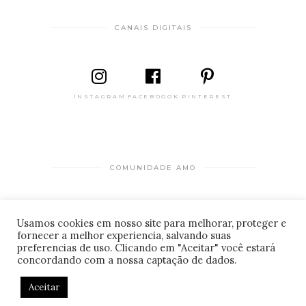
CANAIS DIGITAIS
INSTAGRAM
FACEBOOOK
PINTEREST
COMUNIDADE AMO
PARA HOSPEDAGENS
Usamos cookies em nosso site para melhorar, proteger e
fornecer a melhor experiencia, salvando suas
CADASTRO DE LOCAIS
© 2026 Amo estar bem . Desenvolvido por
preferencias de uso. Clicando em "Aceitar" você estará
informaTI
.
concordando com a nossa captação de dados.
Aceitar
CONTATO