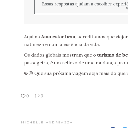
Essas respostas ajudam a escolher exper
v
Aqui na
Amo estar bem
, acreditamos que viaj
natureza e com a essência da vida.
Os dados globais mostram que o
turismo de b
passageira, é um reflexo de uma mudança prof
🫶🏼 Que sua próxima viagem seja mais do que 
0
0
MICHELLE ANDREAZZA