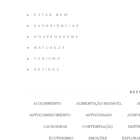
🔸 ESTAR BEM
🔸 EXPERIÊNCIAS
🔸 HOSPEDAGENS
🔸 NATUREZA
🔸 TURISMO
🔸 RETIROS
ASS
ACOLHIMENTO
ALIMENTAÇÃO SAUDÁVEL
A
AUTOCONHECIMENTO
AUTOCUIDADO
AYURV
CACHOEIRAS
CONTEMPLAÇÃO
DESTI
ECOTURISMO
EMOÇÕES
EXPLORAN