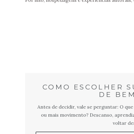
Por isso, hospedagens e experiências autorais
COMO ESCOLHER S
DE BEM
Antes de decidir, vale se perguntar: O qu
ou mais movimento? Descanso, aprendi
voltar d