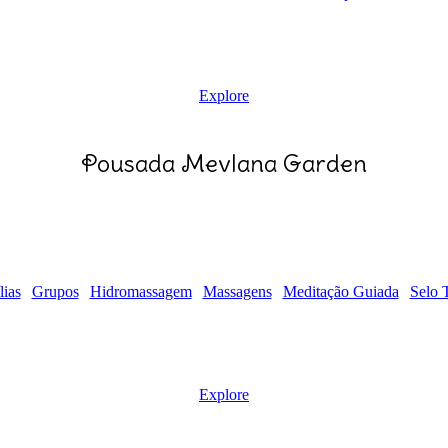
Explore
Pousada Mevlana Garden
lias
Grupos
Hidromassagem
Massagens
Meditação Guiada
Selo 
Explore