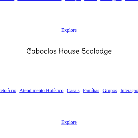
Explore
Caboclos House Ecolodge
eto à rio
Atendimento Holístico
Casais
Famílias
Grupos
Interaçã
Explore