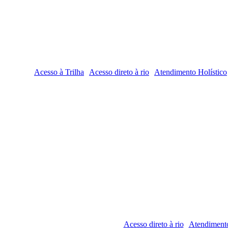
Acesso à Trilha
Acesso direto à rio
Atendimento Holístico
Acesso direto à rio
Atendimento