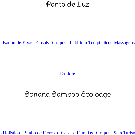
Ponto de Luz
Banho de Ervas
Casais
Grupos
Labirinto Terapêutico
Massagens
Explore
Banana Bamboo Ecolodge
 Holístico
Banho de Floresta
Casais
Famílias
Grupos
Selo Turis