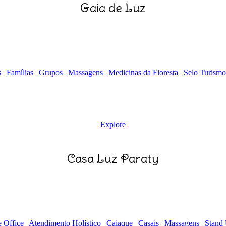
Gaia de Luz
s
Famílias
Grupos
Massagens
Medicinas da Floresta
Selo Turismo
Explore
Casa Luz Paraty
 Office
Atendimento Holístico
Caiaque
Casais
Massagens
Stand